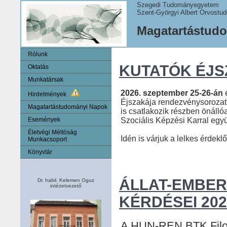
Szegedi Tudományegyetem
Szent-Györgyi Albert Orvostud
Magatartástudo
Rólunk
KUTATÓK ÉJS
Oktatás
Munkatársak
2026. szeptember 25-26-án
e
Hirdetmények
Éjszakája rendezvénysorozat
Magatartástudományi Napok
is csatlakozik részben önáll
Szociális Képzési Karral egy
Események
Életvégi Méltóság
Idén is várjuk a lelkes érdekl
Munkacsoport
Könyvtár
ÁLLAT-EMBER
Dr. habil. Kelemen Oguz
intézetvezető
KÉRDÉSEI 202
A HUN-REN BTK Filozó