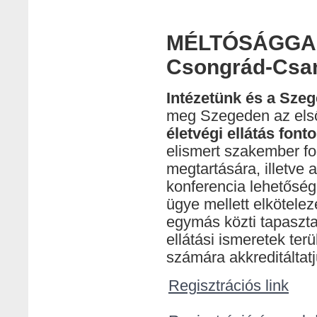
MÉLTÓSÁGGAL T
Csongrád-Csa
Intézetünk és a Szeg
meg Szegeden az első
életvégi ellátás font
elismert szakember fo
megtartására, illetve 
konferencia lehetősége
ügye mellett elkötele
egymás közti tapaszta
ellátási ismeretek te
számára akkreditáltatj
Regisztrációs link