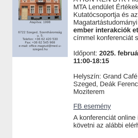
MTA Lendület Értéke
Kutatócsoportja és 
Magatartástudományi
Alapítva: 1998
ember interakciók et
6722 Szeged, Szentháromság
u. 5.
címmel konferenciát 
Telefon: +36 62 420 530
Fax: +36 62 545 968
e-mail: office.magtud@med.u-
szeged.hu
Időpont:
2025. februá
11:00-18:15
Helyszín: Grand Café
Szeged, Deák Ferenc 
Moziterem
FB esemény
A konferenciát online 
követni az alábbi elé