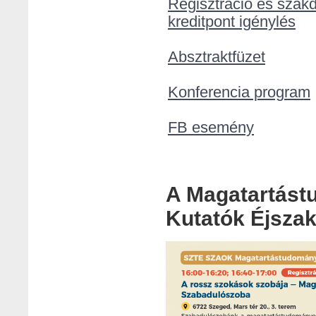
Regisztráció és szak
kreditpont igénylés
Absztraktfüzet
Konferencia program
FB esemény
A Magatartástu
Kutatók Éjsza